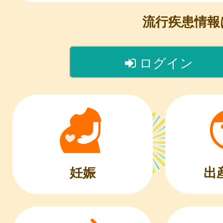
流行疾患情
ログイン
出
妊娠