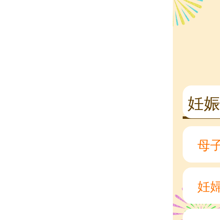
妊
母
妊