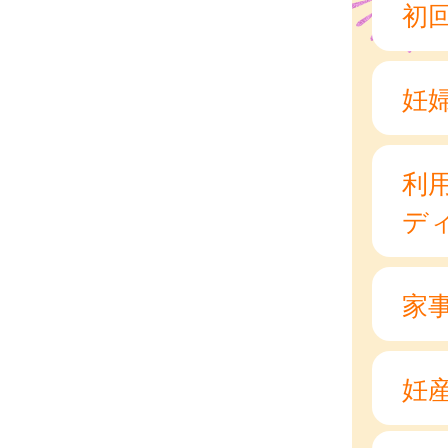
初
妊
利
デ
家
妊