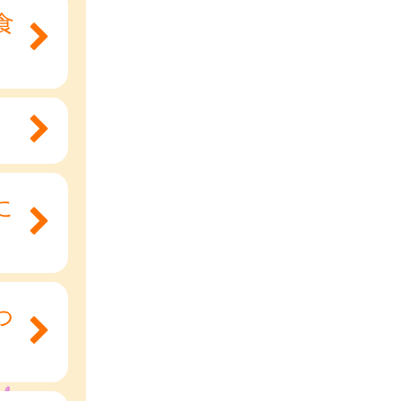
食
に
つ