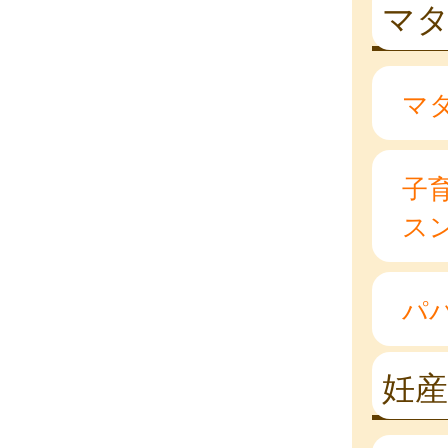
マ
マ
子
ス
パ
妊