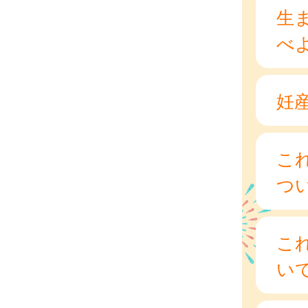
生
べ
妊
こ
つ
こ
い