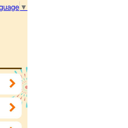
nguage
▼