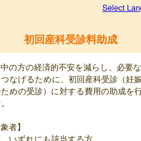
Select La
初回産科受診料助成
娠中の方の経済的不安を減らし、必要
につなげるために、初回産科受診（妊
のための受診）に対する費用の助成を
す。
対象者】
下、いずれにも該当する方