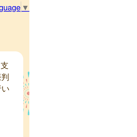
nguage
▼
な支
娠判
行い