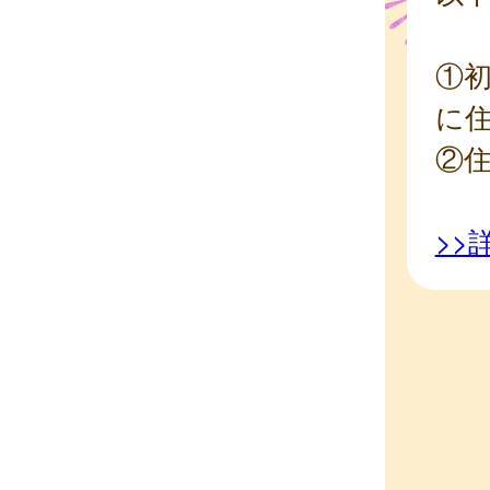
①
に
②
>>