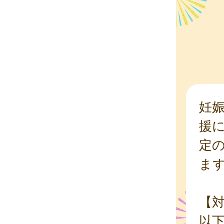
妊
援
定
ま
【
以