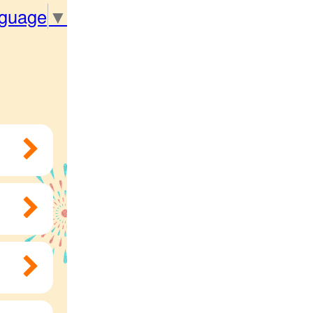
nguage
▼