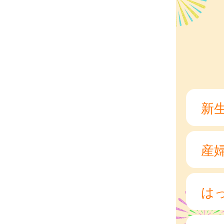
新
産
は