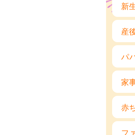
新
産
パ
家
赤
フ