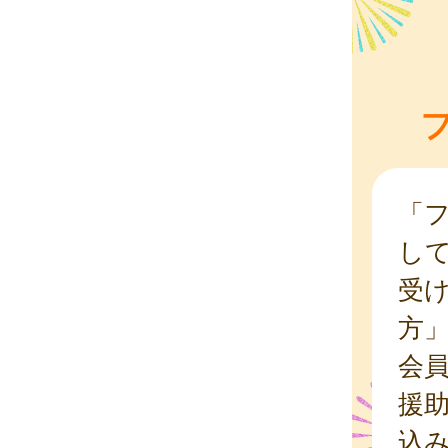
「
し
受
方
会
援
込