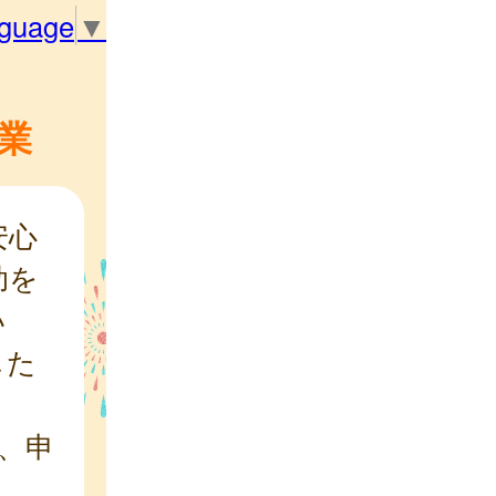
nguage
▼
業
安心
助を
い
した
、申