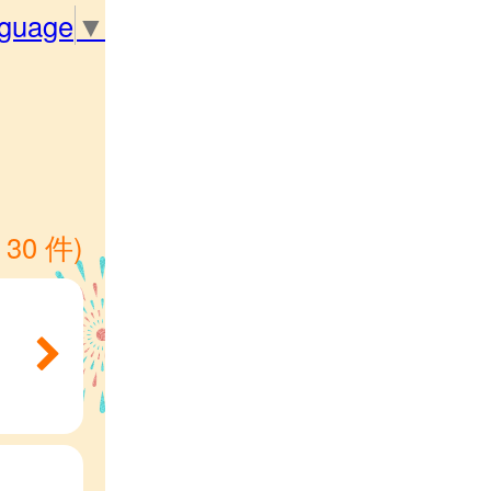
nguage
▼
 30 件)