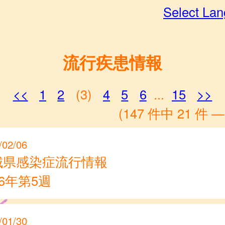
Select La
流行疾患情報
<<
1
2
(3)
4
5
6
...
15
>>
(147 件中 21 件 —
/02/06
城県感染症流行情報
26年第5週
/01/30