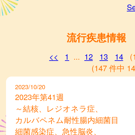
Se
流行疾患情報
<<
1
...
12
13
14
(
(147 件中 14
2023/10/20
2023年第41週
～結核、レジオネラ症、
カルバペネム耐性腸内細菌目
細菌感染症、急性脳炎、