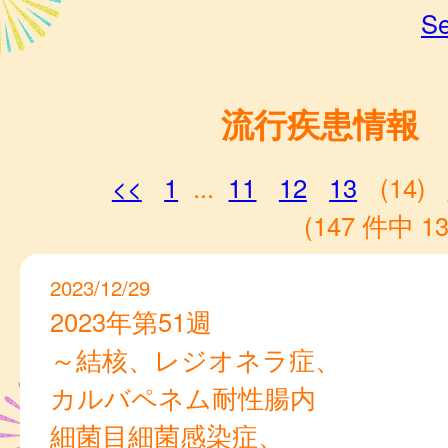
Se
流行疾患情報
<<
1
...
11
12
13
(14)
(147 件中 13
2023/12/29
2023年第51週
～結核、レジオネラ症、
カルバペネム耐性腸内
細菌目細菌感染症、