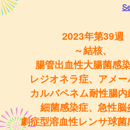
Se
2023年第39週
～結核、
腸管出血性大腸菌感
レジオネラ症、アメー
カルバペネム耐性腸内
細菌感染症、急性脳
劇症型溶血性レンサ球菌