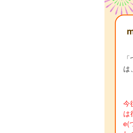
「
は
今
は
e