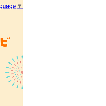
nguage
▼