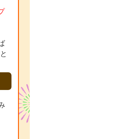
プ
ば
こと
み