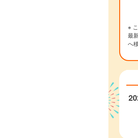
※
最新
へ
20