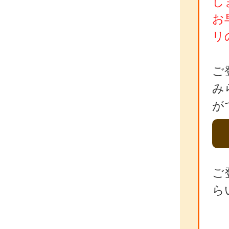
し
お
リ
ご
み
が
ご
ら