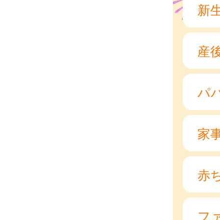
新
産
パ
家
赤
フ