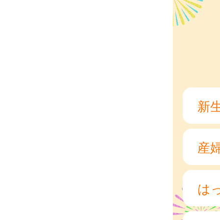
新
産
は