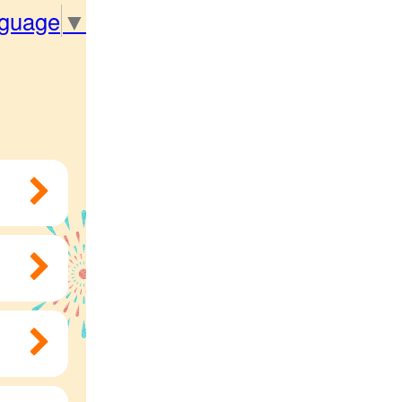
nguage
▼