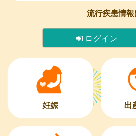
流行疾患情
ログイン
出
妊娠