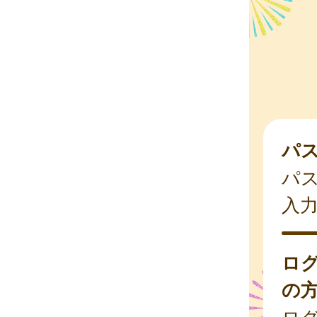
パ
パ
入
ロ
の
ログ