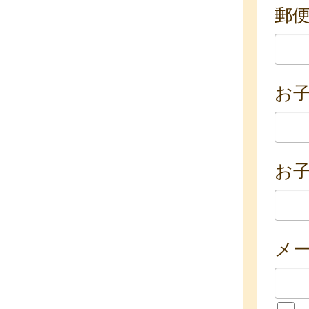
郵
お
お子
メ