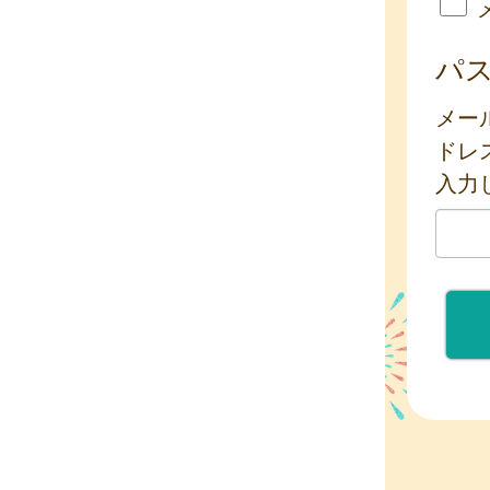
パ
メー
ドレ
入力