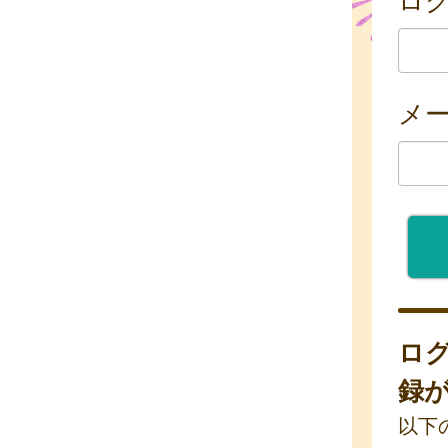
メ
ロ
録
以下