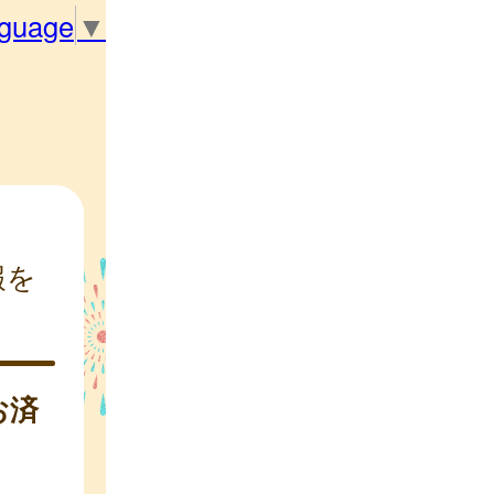
nguage
▼
報を
お済