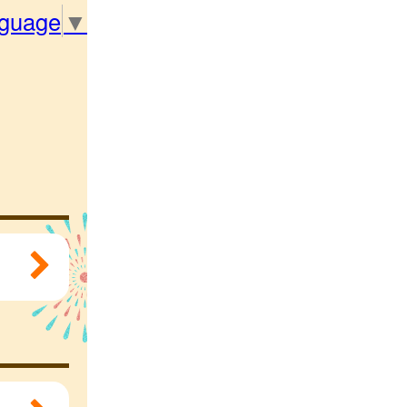
nguage
▼