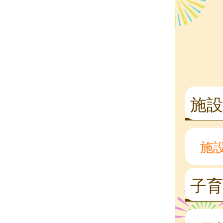
施設
施
子