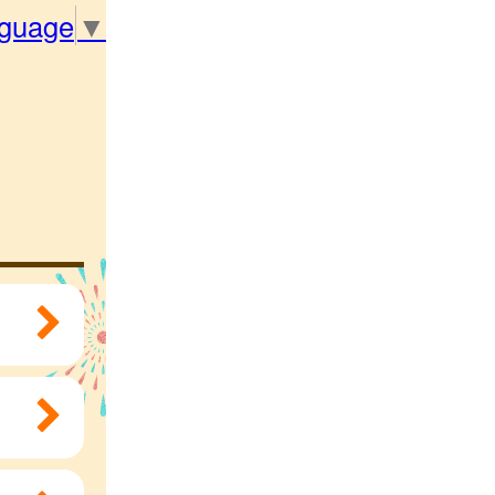
nguage
▼