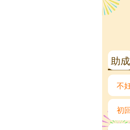
助成
不
初