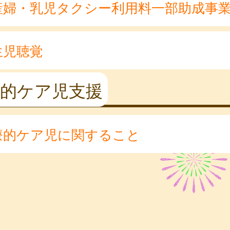
産婦・乳児タクシー利用料一部助成事
生児聴覚
療的ケア児支援
療的ケア児に関すること