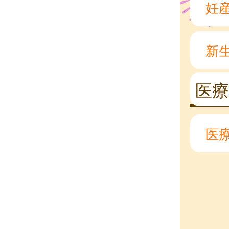
妊
新
医
医