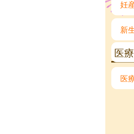
妊
新
医
医