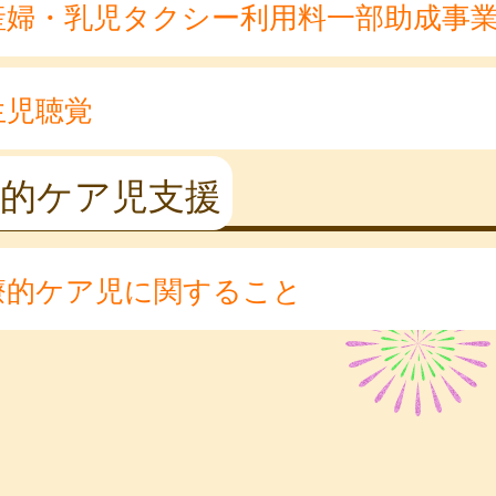
産婦・乳児タクシー利用料一部助成事
生児聴覚
療的ケア児支援
療的ケア児に関すること