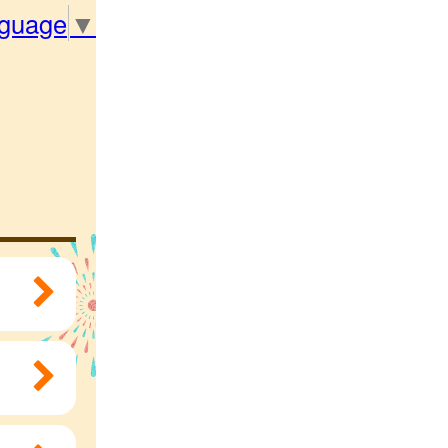
nguage
▼