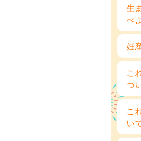
生
べ
妊
こ
つ
こ
い