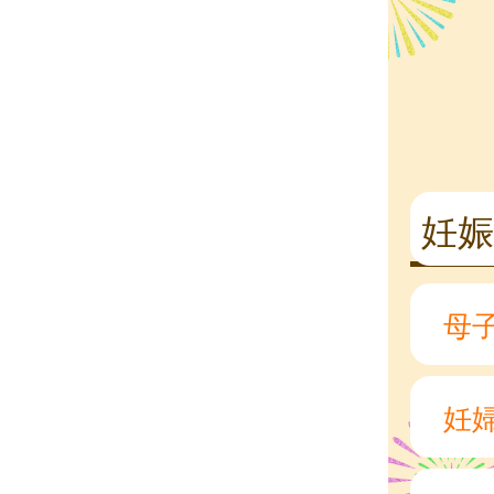
妊
母
妊