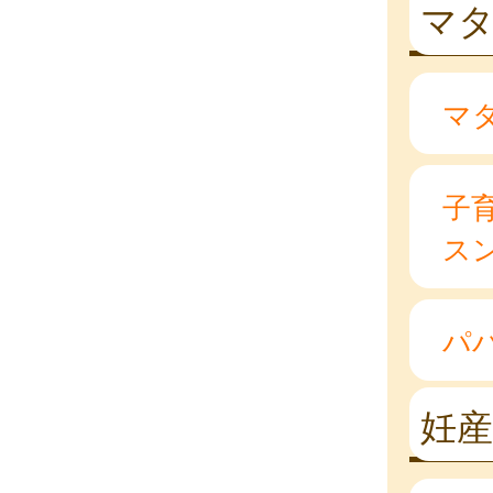
マ
マ
子
ス
パ
妊