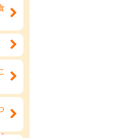
食
に
つ