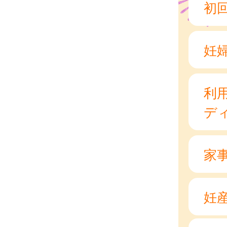
初
妊
利
デ
家
妊