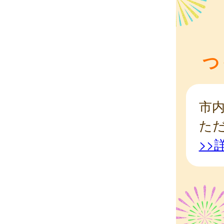
つ
市
た
>>