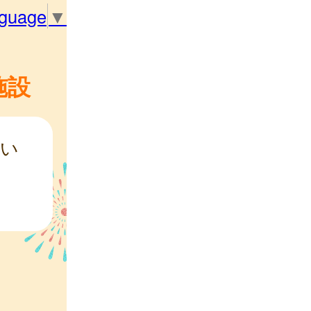
nguage
▼
施設
認い