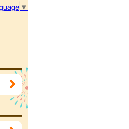
nguage
▼