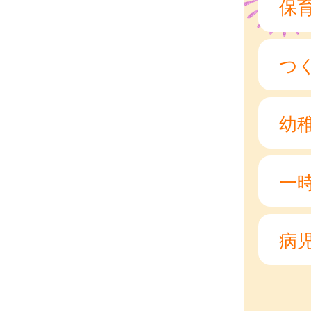
保
つ
幼
一
病