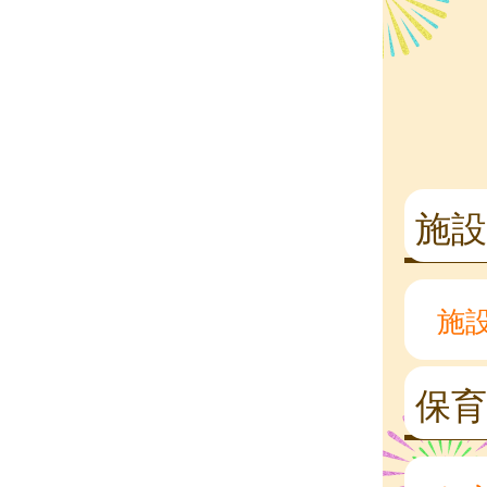
施設
施
保