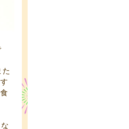
で
また
務す
給食
きな