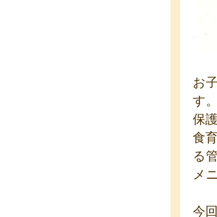
お
す
保
食
る
メ
今