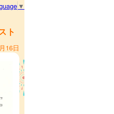
nguage
▼
スト
2月16日