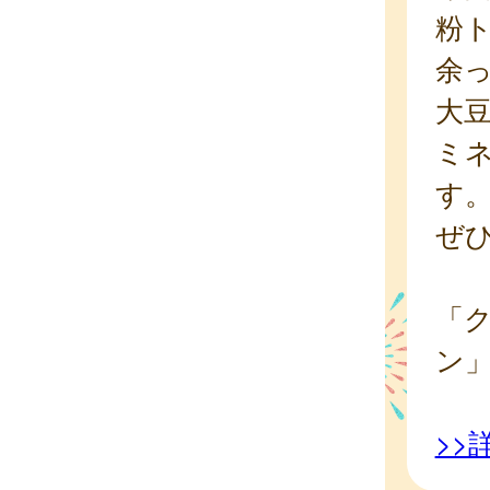
粉
余
大
ミ
す
ぜ
「
ン
>>