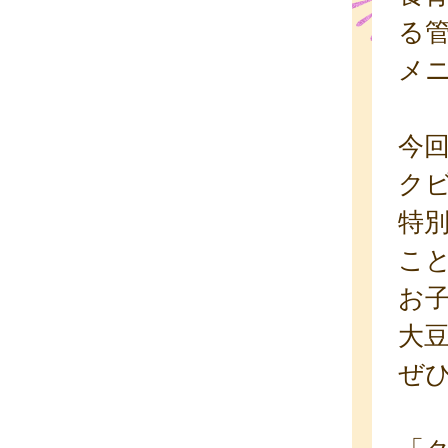
る
メ
今
ク
特
こ
お
大
ぜ