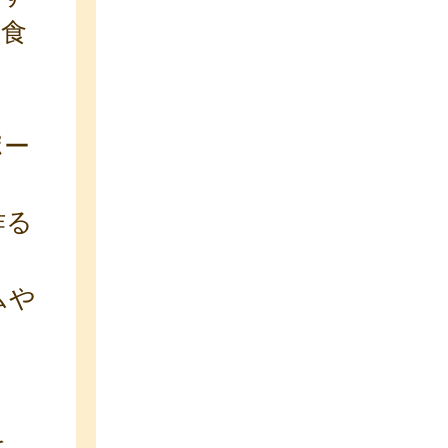
給食
ポー
作る
ムや