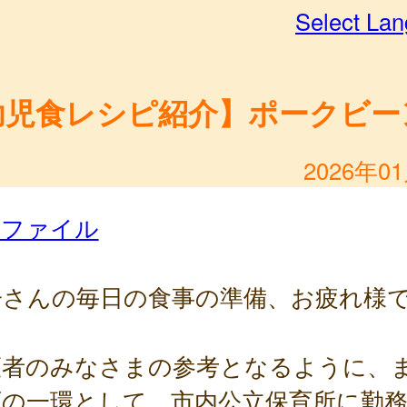
Select La
幼児食レシピ紹介】ポークビー
2026年0
Fファイル
子さんの毎日の食事の準備、お疲れ様
。
護者のみなさまの参考となるように、
育の一環として、市内公立保育所に勤