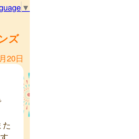
nguage
▼
ンズ
1月20日
で
また
務す