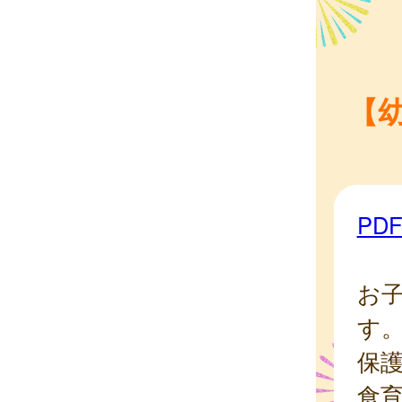
【
PD
お
す
保
食