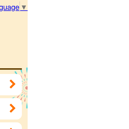
nguage
▼