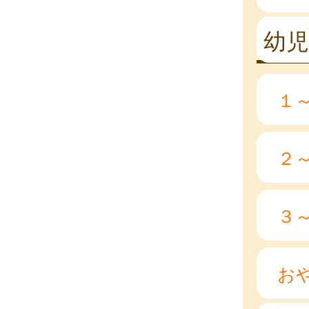
幼児
１
２
３
お