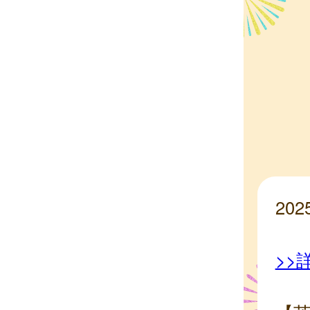
20
>>