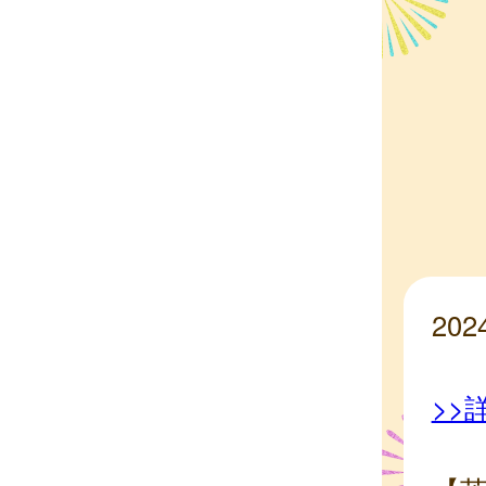
20
>>