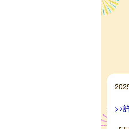
20
>>