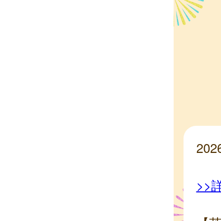
20
>>