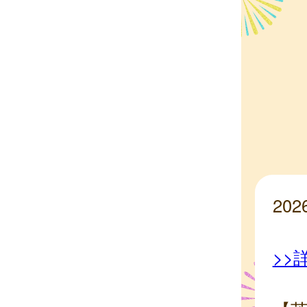
20
>>