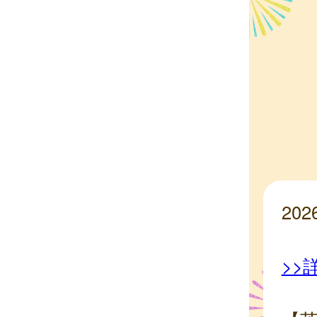
20
>>