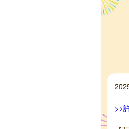
20
>>