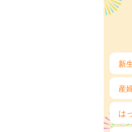
新
産
は