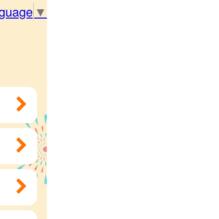
nguage
▼