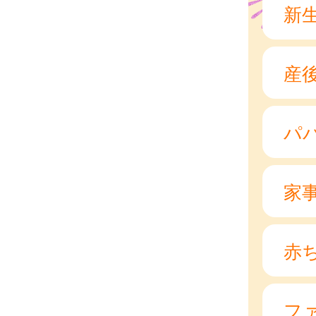
新
産
パ
家
赤
フ