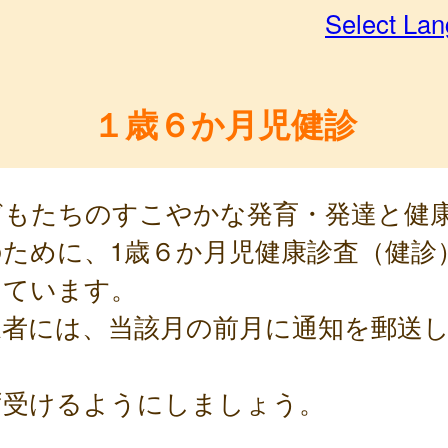
Select La
１歳６か月児健診
どもたちのすこやかな発育・発達と健
のために、1歳６か月児健康診査（健診
っています。
象者には、当該月の前月に通知を郵送
。
ず受けるようにしましょう。