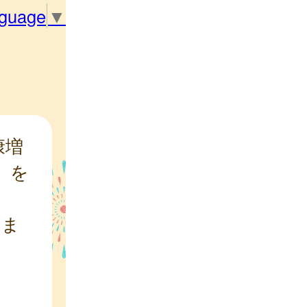
nguage
▼
康増
）を
しま