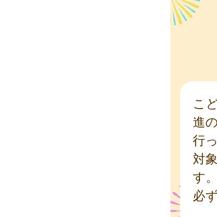
こ
進
行
対
す
必