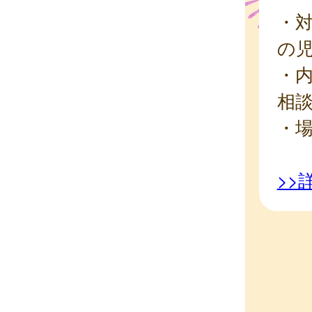
・
の
・
相
・
>>