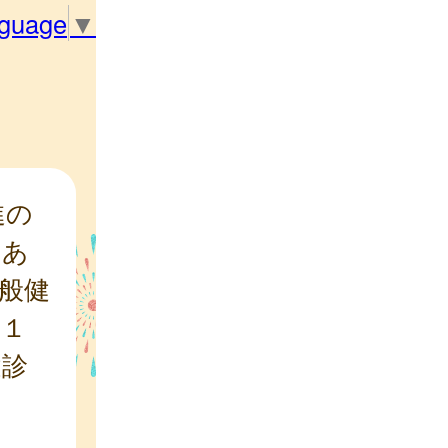
nguage
▼
進の
てあ
般健
～１
健診