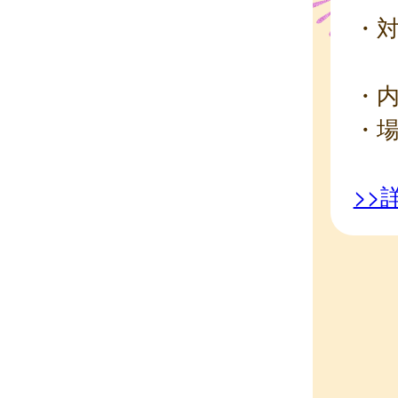
・
生
・
・
>>