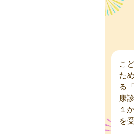
こ
た
る
康
１
を