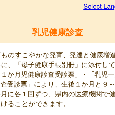
Select La
乳児健康診査
どものすこやかな発育、発達と健康増
めに、「母子健康手帳別冊」に添付し
「１か月児健康診査受診票」・「乳児一
診査受診票」により、生後１か月と９
か月に各１回ずつ、県内の医療機関で
受けることができます。