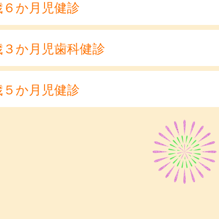
歳６か月児健診
歳３か月児歯科健診
歳５か月児健診