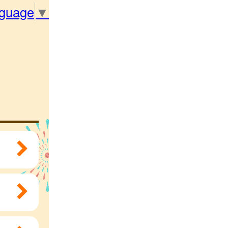
nguage
▼