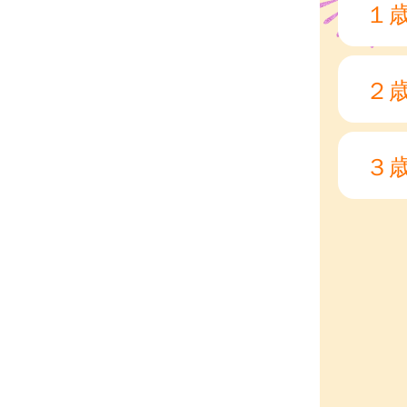
１
２
３