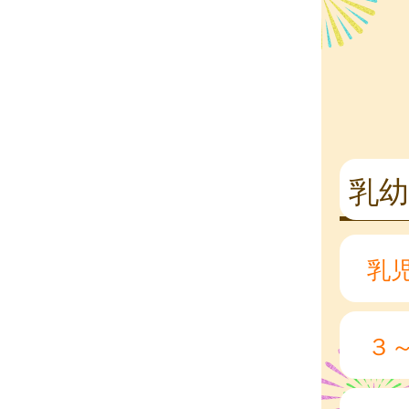
乳幼
乳
３