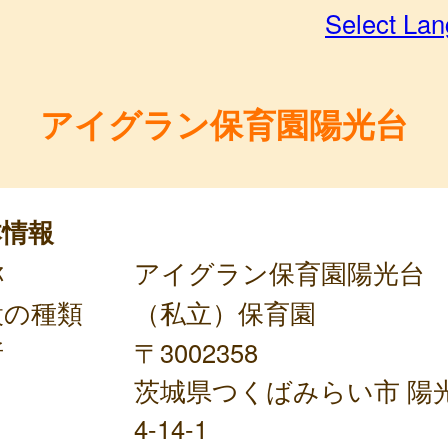
Select La
アイグラン保育園陽光台
本情報
称
アイグラン保育園陽光台
設の種類
（私立）保育園
所
〒3002358
茨城県つくばみらい市 陽
4-14-1