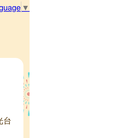
nguage
▼
光台