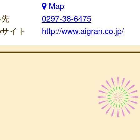
Map
絡先
0297-38-6475
bサイト
http://www.aigran.co.jp/