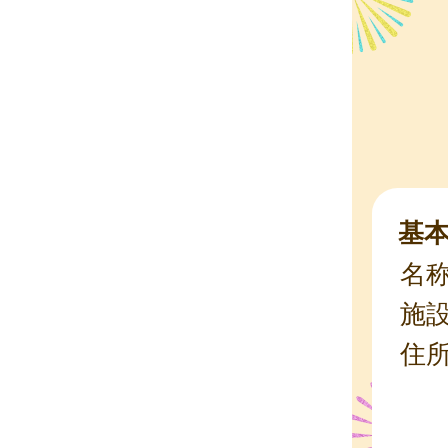
基
名
施
住