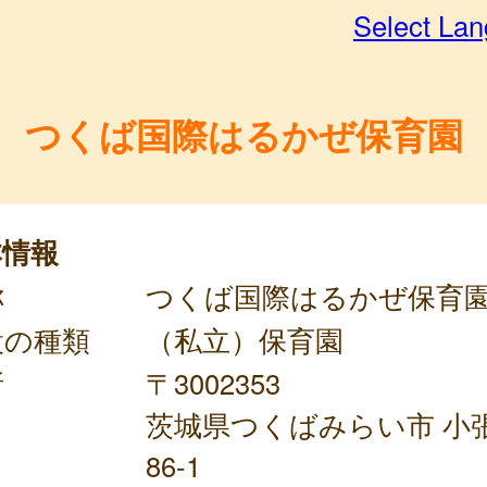
Select La
つくば国際はるかぜ保育園
本情報
称
つくば国際はるかぜ保育
設の種類
（私立）保育園
所
〒3002353
茨城県つくばみらい市 小張
86-1