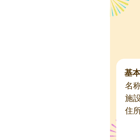
基
名
施
住