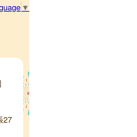
nguage
▼
園
27