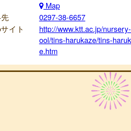
Map
絡先
0297-38-6657
bサイト
http://www.ktt.ac.jp/nursery
ool/tins-harukaze/tins-haru
e.htm