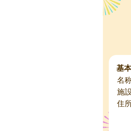
基
名
施
住