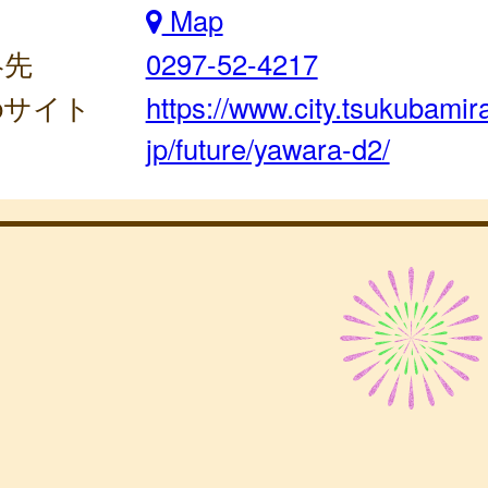
Map
絡先
0297-52-4217
bサイト
https://www.city.tsukubamira
jp/future/yawara-d2/