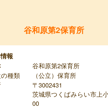
谷和原第2保育所
本情報
称
谷和原第2保育所
設の種類
（公立）保育所
所
〒3002431
茨城県つくばみらい市上小
00