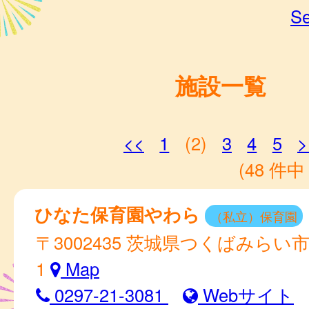
Se
施設一覧
<<
1
(2)
3
4
5
>
(48 件中 
ひなた保育園やわら
（私立）保育園
〒3002435 茨城県つくばみらい市 
1
Map
0297-21-3081
Webサイト