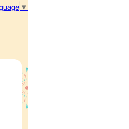
nguage
▼