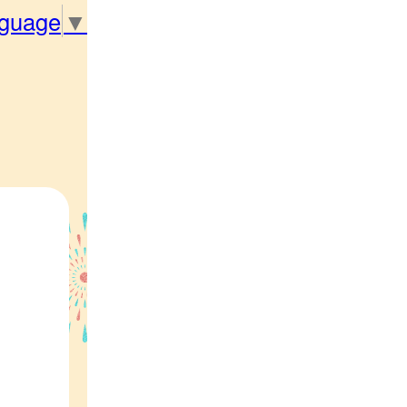
nguage
▼