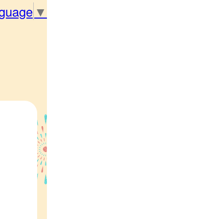
nguage
▼