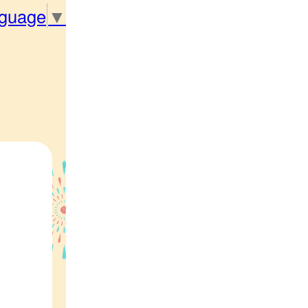
nguage
▼