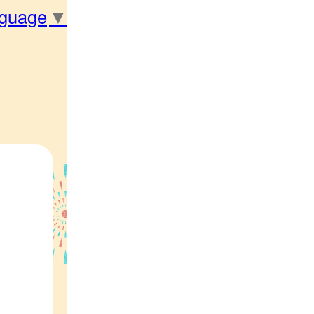
nguage
▼