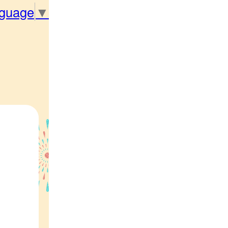
nguage
▼