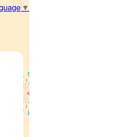
nguage
▼