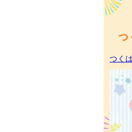
つ
つくば