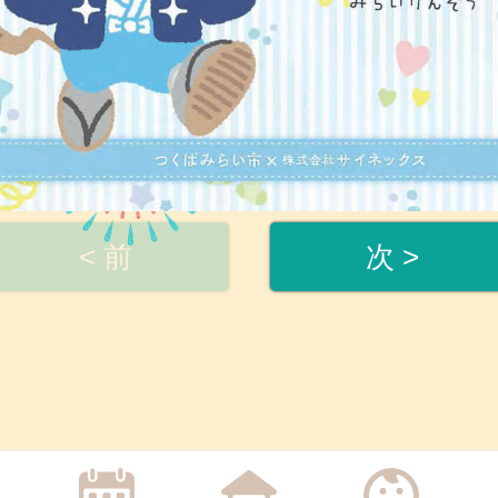
< 前
次 >