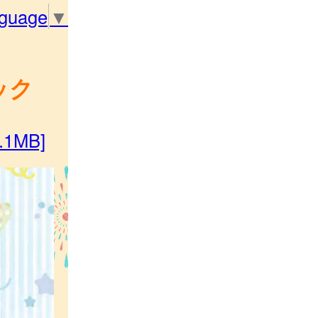
nguage
▼
ック
1MB]