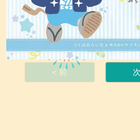
< 前
次