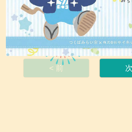
< 前
次