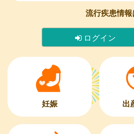
流行疾患情
ログイン
出
妊娠