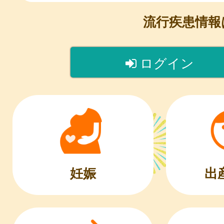
流行疾患情
ログイン
出
妊娠