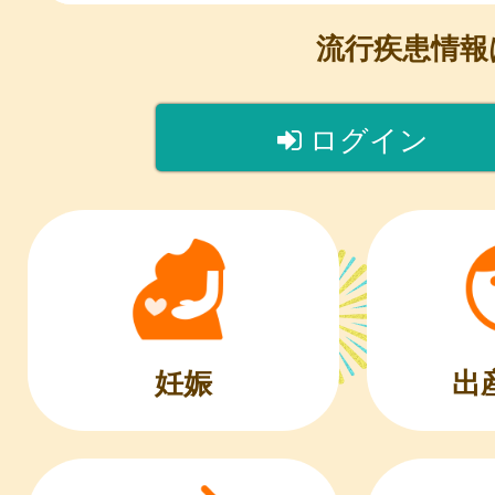
流行疾患情
ログイン
出
妊娠